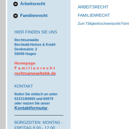
Arbeitsrecht
ARBEITSRECHT
Familienrecht
FAMILIENRECHT
Zum Tätigkeitsschwerpunkt Fami
HIER FINDEN SIE UNS
Rechtsanwälte
Bechtold-Heinze & Knühl
Denkmalstr. 2
58099 Hagen
H
omepage
F a m i l i e n r e c h t
rechtsanwaeltebk.de
KONTAKT
Rufen Sie einfach an unter
02331/60860 und 60879
oder nutzen Sie unser
Kontaktformular
.
BÜROZEITEN: MONTAG -
FREITAG 8.00 - 12.00